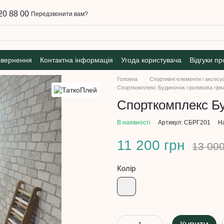
20 88 00
Передзвонити вам?
овернення
Контактна інформація
Угода користувача
Відгуки пр
Головна
Спортивні елементи і аксесу
Спорткомплекс Будиночок і роликова гірк
Спорткомплекс Бу
В наявності
Артикул: СБРГ201
На
11 200 грн
13 000
Колір