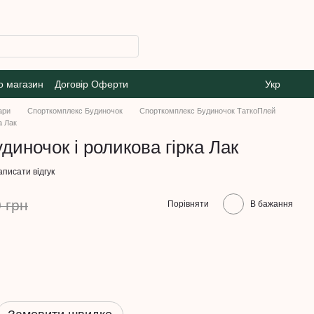
о магазин
Договір Оферти
Укр
ари
Спорткомплекс Будиночок
Спорткомплекс Будиночок ТаткоПлей
а Лак
диночок і роликова гірка Лак
писати відгук
 грн
Порівняти
В бажання