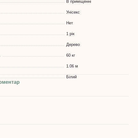
В приміщенні
Унісекс
Нет
1 рік
Дерево
а
60 кг
1.06 м
Білий
коментар