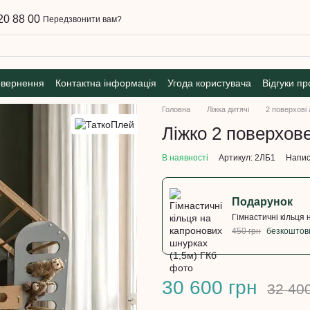
20 88 00
Передзвонити вам?
овернення
Контактна інформація
Угода користувача
Відгуки пр
Головна
Ліжка дитячі
2 поверхові 
Ліжко 2 поверхов
В наявності
Артикул: 2ЛБ1
Напис
Подарунок
Гімнастичні кільця 
450 грн
безкоштов
30 600 грн
32 40