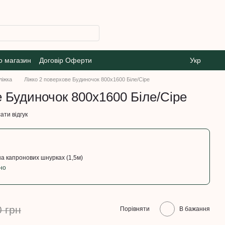
о магазин
Договір Оферти
Укр
ліжка
Ліжко 2 поверхове Будиночок 800х1600 Біле/Сіре
е Будиночок 800х1600 Біле/Сіре
ати відгук
на капронових шнурках (1,5м)
но
0 грн
Порівняти
В бажання