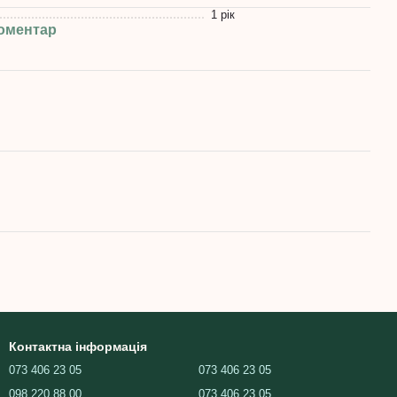
1 рік
коментар
Контактна інформація
073 406 23 05
073 406 23 05
098 220 88 00
073 406 23 05