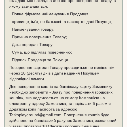
складаються накладна або акт про повернення товару, в
якому зазначаються:
· Повне фірмове найменування Продавця;
· прізвище, ім’я, по батькові та паспортні дані Покупця;
· Найменування товару;
· Причина повернення Товару;
· Дата передачі Товару;
· Сума, що підлягає поверненню;
· Підписи Продавця та Покупця.
Повернення вартості Товару провадиться не пізніше ніж
через 10 (десять) днів з дати надання Покупцем
відповідної вимоги.
Для повернення коштів на банківську картку Замовнику
необхідно заповнити «Заяву про повернення грошових
коштів», яка надсилається на вимогу Компанією на
електронну адресу Замовника, та надіслати її разом із
додатком копії паспорта за адресою:
Tatkoplayground@gmail.com. Повернення коштів буде
здійснено на банківський рахунок Замовника, зазначений
у заяві, протягом 10 (Десяти) робочих днів з дня