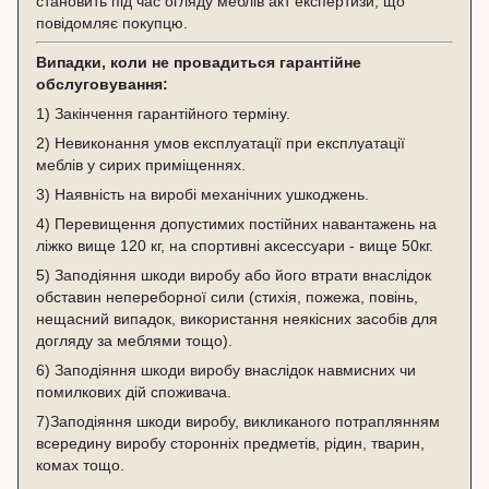
становить під час огляду меблів акт експертизи, що
повідомляє покупцю.
Випадки, коли не провадиться гарантійне
обслуговування:
1) Закінчення гарантійного терміну.
2) Невиконання умов експлуатації при експлуатації
меблів у сирих приміщеннях.
3) Наявність на виробі механічних ушкоджень.
4) Перевищення допустимих постійних навантажень на
ліжко вище 120 кг, на спортивні аксессуари - вище 50кг.
5) Заподіяння шкоди виробу або його втрати внаслідок
обставин непереборної сили (стихія, пожежа, повінь,
нещасний випадок, використання неякісних засобів для
догляду за меблями тощо).
6) Заподіяння шкоди виробу внаслідок навмисних чи
помилкових дій споживача.
7)Заподіяння шкоди виробу, викликаного потраплянням
всередину виробу сторонніх предметів, рідин, тварин,
комах тощо.