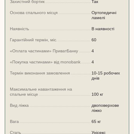
Захистний бортик
Так
Основа спального місця
Ортопедичні
ламелі
Наявність
В наявності
Гарантійний термін, міс.
60
«Оплата частинами» ПриватБанку
4
«Покупка частинами» від monobank
4
Термін виконання замовлення
10-15 робочих
днів
Максимальне навантаження на
спальне місце
100 кг
Вид ліжка
двоповерхове
ліжко
Вага
65 кг
Стать
Унісекс