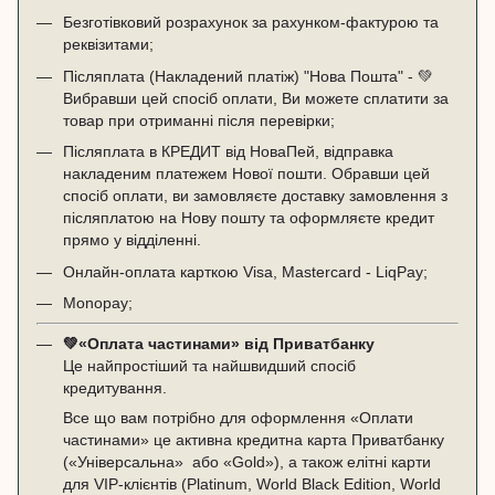
Безготівковий розрахунок за рахунком-фактурою та
реквізитами;
Післяплата (Накладений платіж) "Нова Пошта" - 💚
Вибравши цей спосіб оплати, Ви можете сплатити за
товар при отриманні після перевірки;
Післяплата в КРЕДИТ від НоваПей, відправка
накладеним платежем Нової пошти. Обравши цей
спосіб оплати, ви замовляєте доставку замовлення з
післяплатою на Нову пошту та оформляєте кредит
прямо у відділенні.
Онлайн-оплата карткою Visa, Mastercard - LiqPay;
Monopay;
💚
«Оплата частинами» від Приватбанку
Це найпростіший та найшвидший спосіб
кредитування.
Все що вам потрібно для оформлення «Оплати
частинами» це активна кредитна карта Приватбанку
(«
Універсальна
» або «
Gold
»), а також елітні карти
для VIP-клієнтів (Platinum, World Black Edition, World