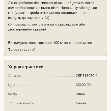
Ліжко зроблене без високих ніжок, щоб дитина могла
самостійно встати з нього після відпочинку або під час
гри (у разі потреби ніжки можна поставити — воно
входить до комплекту 😉)
👉 прекрасно комплектується з роликовою або
двосторонніми гірками!
Витримують навантаження 100 кг на спальне місце
❣️5 років гарантії
Характеристики
Артикул
2ЛП316080.б
Ціна
35600.00
Колір
Білий
+ Ящики викатні
Немає