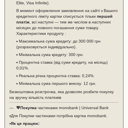
Elite, Visa Infinite).
В момент оформлення замовлення на сайті з Вашого
кредитного ліміту картки списується тільки
перший
платіж
, всі наступні — тим же числом в наступних
місяцях до повного погашення суми товару.
Характеристики продукту :
▪️ Максимальна сума кредиту: до 300 000 грн
(розраховується індивідуально).
▪️ Мінімальна сума кредиту: 300 грн.
▪️ Процентна ставка (від суми кредиту, на місяць)
0,01%.
▪️ Реальна річна процентна ставка: 0,24%.
▪️ Мінімальна сума першого внеску: 12 грн.
Безкоштовна розстрочка, яка дозволяє розбити покупку
на зручну кількість платежів
💚
Покупка
частинами monobank | Universal Bank
▪️Для Покупки частинами потрібна картка monobank.
▪️
Як це працює: