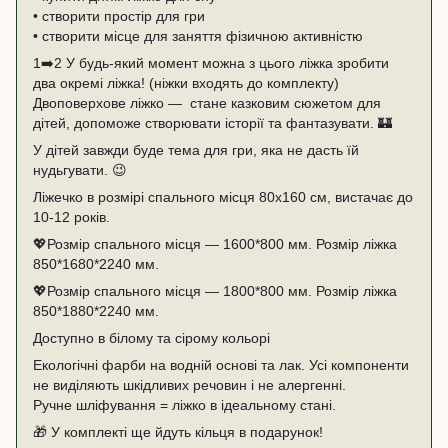
• створити простір для гри
• створити місце для заняття фізичною активністю
1➡️2 У будь-який момент можна з цього ліжка зробити
два окремі ліжка! (ніжки входять до комплекту)
Двоповерхове ліжко — стане казковим сюжетом для
дітей, допоможе створювати історії та фантазувати. 🏰
У дітей завжди буде тема для гри, яка не дасть їй
нудьгувати. 😉
Ліжечко в розмірі спального місця 80х160 см, вистачає до
10-12 років.
💖Розмір спального місця — 1600*800 мм. Розмір ліжка
850*1680*2240 мм.
💖Розмір спального місця — 1800*800 мм. Розмір ліжка
850*1880*2240 мм.
Доступно в білому та сірому кольорі
Екологічні фарби на водній основі та лак. Усі компоненти
не виділяють шкідливих речовин і не алергенні.
Ручне шліфування = ліжко в ідеальному стані.
🎁 У комплекті ще йдуть кільця в подарунок!