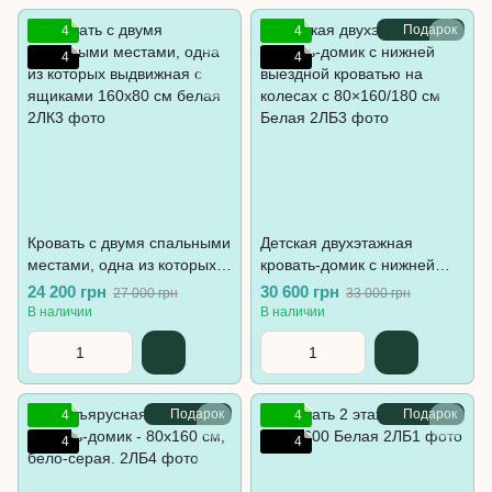
Подарок
4
4
4
4
Кровать с двумя спальными
Детская двухэтажная
местами, одна из которых
кровать-домик с нижней
выдвижная с ящиками
выездной кроватью на
24 200 грн
30 600 грн
27 000 грн
33 000 грн
160х80 см белая
колесах с 80×160/180 см
В наличии
В наличии
Белая
Подарок
Подарок
4
4
4
4