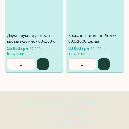
Двухъярусная детская
Кровать 2 этажная Домик
кровать-домик - 80x160 см,
800х1600 Белая
бело-серая.
35 600 грн
30 600 грн
37 600 грн
32 400 грн
В наличии
В наличии
073 406 23 05
098 220 88 00
Контактная информация
Полная версия сайта