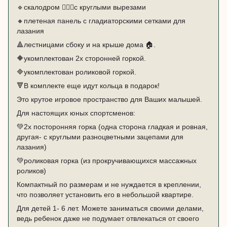
🔹скалодром 🧗🏻‍♂️с круглыми вырезами
🔸плетеная панель с гладиаторскими сетками для
лазания
🔺лестницами сбоку и на крыше дома 🏠.
🔶укомплектован 2х сторонней горкой.
🔷укомплектован роликовой горкой.
🔻В комплекте еще идут кольца в подарок!
Это крутое игровое пространство для Ваших малышей.
Для настоящих юных спортсменов:
💚2х посторонняя горка (одна сторона гладкая и ровная,
другая- с круглыми разноцветными зацепами для
лазания)
💚роликовая горка (из прокручивающихся массажных
роликов)
Компактный по размерам и не нуждается в креплении,
что позволяет установить его в небольшой квартире. ⠀
Для детей 1- 6 лет. Можете заниматься своими делами,
ведь ребенок даже не подумает отвлекаться от своего