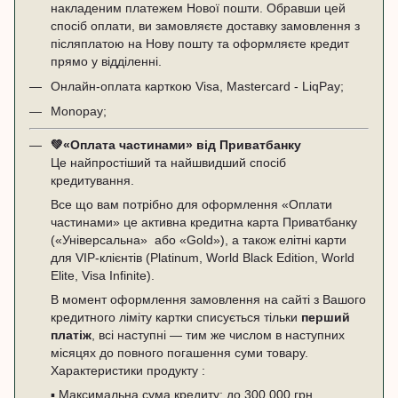
накладеним платежем Нової пошти. Обравши цей
спосіб оплати, ви замовляєте доставку замовлення з
післяплатою на Нову пошту та оформляєте кредит
прямо у відділенні.
Онлайн-оплата карткою Visa, Mastercard - LiqPay;
Monopay;
💚
«Оплата частинами» від Приватбанку
Це найпростіший та найшвидший спосіб
кредитування.
Все що вам потрібно для оформлення «Оплати
частинами» це активна кредитна карта Приватбанку
(«
Універсальна
» або «
Gold
»), а також елітні карти
для VIP-клієнтів (Platinum, World Black Edition, World
Elite, Visa Infinite).
В момент оформлення замовлення на сайті з Вашого
кредитного ліміту картки списується тільки
перший
платіж
, всі наступні — тим же числом в наступних
місяцях до повного погашення суми товару.
Характеристики продукту :
▪️ Максимальна сума кредиту: до 300 000 грн