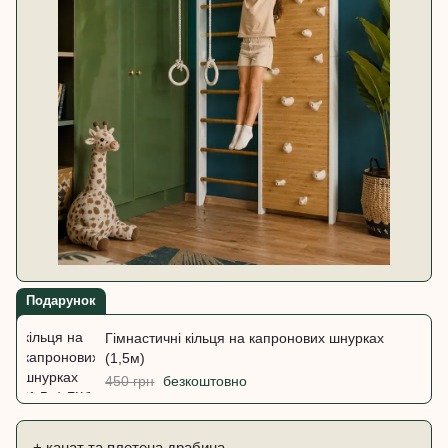
Подарунок
Гімнастичні кільця на капронових шнурках
(1,5м)
450 грн
безкоштовно
+ канат та плетена драбина