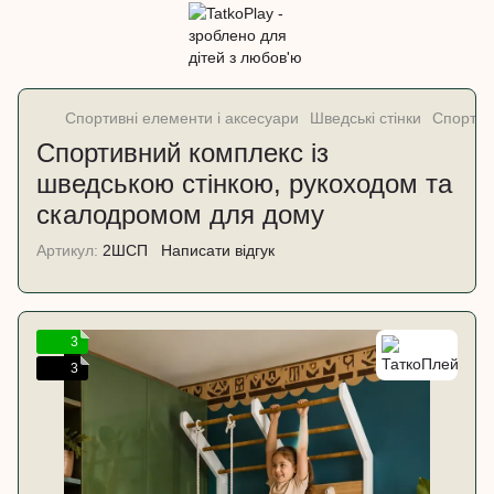
Спортивні елементи і аксесуари
Шведські стінки
Спортив
Спортивний комплекс із
шведською стінкою, рукоходом та
скалодромом для дому
Артикул:
2ШСП
Написати відгук
3
3