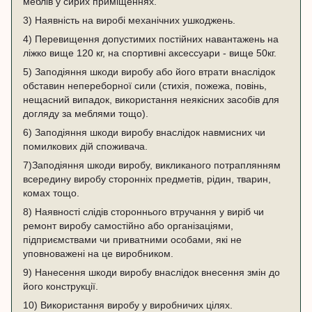
меблів у сирих приміщеннях.
3) Наявність на виробі механічних ушкоджень.
4) Перевищення допустимих постійних навантажень на
ліжко вище 120 кг, на спортивні аксессуари - вище 50кг.
5) Заподіяння шкоди виробу або його втрати внаслідок
обставин непереборної сили (стихія, пожежа, повінь,
нещасний випадок, використання неякісних засобів для
догляду за меблями тощо).
6) Заподіяння шкоди виробу внаслідок навмисних чи
помилкових дій споживача.
7)Заподіяння шкоди виробу, викликаного потраплянням
всередину виробу сторонніх предметів, рідин, тварин,
комах тощо.
8) Наявності слідів стороннього втручання у виріб чи
ремонт виробу самостійно або організаціями,
підприємствами чи приватними особами, які не
уповноважені на це виробником.
9) Нанесення шкоди виробу внаслідок внесення змін до
його конструкції.
10) Використання виробу у виробничих цілях.