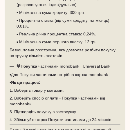
(розраховується індивідуально).
▪️ Мінімальна сума кредиту: 300 грн.
▪️ Процентна ставка (від суми кредиту, на місяць)
0,01%.
▪️ Реальна річна процентна ставка: 0,24%.
▪️ Мінімальна сума першого внеску: 12 грн.
Безкоштовна розстрочка, яка дозволяє розбити покупку
на зручну кількість платежів
💚
Покупка
частинами monobank | Universal Bank
▪️Для Покупки частинами потрібна картка monobank.
▪️
Як це працює:
1. Виберіть товар у магазині.
2. Виберіть спосіб оплати «Покупка частинами від
monobank»
3. Підтвердіть покупку в застосунку.
4. Збільшуйте строк Покупки частинами до 24 місяців.
Перший платіж пройде в момент купівлі, а наступний —