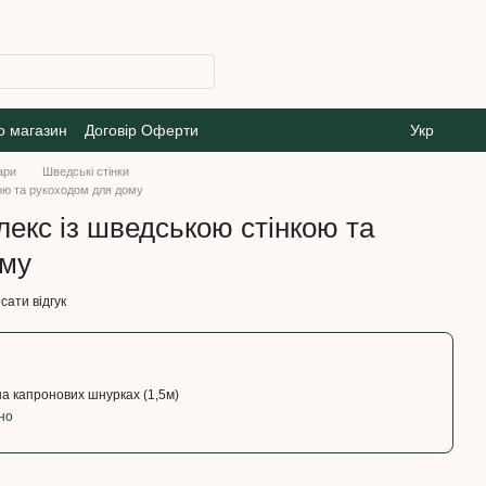
о магазин
Договір Оферти
Укр
ари
Шведські стінки
ою та рукоходом для дому
екс із шведською стінкою та
ому
сати відгук
на капронових шнурках (1,5м)
но