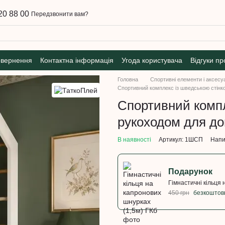
20 88 00
Передзвонити вам?
овернення
Контактна інформація
Угода користувача
Відгуки пр
Головна
Спортивні елементи і аксесу
Спортивний комплекс із шведською стінк
Спортивний компл
рукоходом для д
В наявності
Артикул: 1ШСП
Напи
Подарунок
Гімнастичні кільця 
450 грн
безкоштов