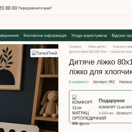
20 88 00
Передзвонити вам?
овернення
Контактна інформація
Угода користувача
Відгуки пр
Головна
Ліжка дитячі
Класичні ліж
Дитяче ліжко 80x160 біле — класичне безп
Дитяче ліжко 80x
ліжко для хлопчик
В наявності
Артикул: ЛК2
Написат
Подарунок
КОМФОРТ 11см М
3 200 грн
безкошт