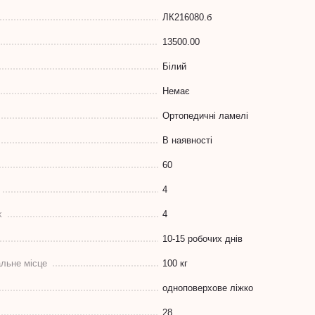
ЛК216080.б
13500.00
Білий
Немає
Ортопедичні ламелі
В наявності
60
4
k
4
10-15 робочих днів
льне місце
100 кг
одноповерхове ліжко
28