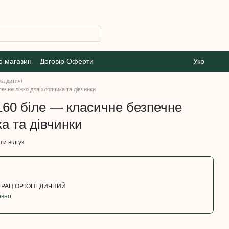
о магазин
Договір Оферти
Укр
ка дитячі
ечне ліжко для хлопчика та дівчинки
160 біле — класичне безпечне
а та дівчинки
и відгук
АТРАЦ ОРТОПЕДИЧНИЙ
овно